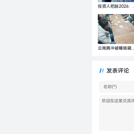
投资人把脉2026：
I、具身智能、生物
造，或出现百亿美
超级独角兽 | 界面
家⑥|界面新闻 · 科
云南腾冲被曝暗藏
局，当地抓获十余人
界面新闻 · 中国
发表评论