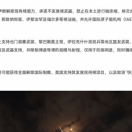
伊朗解除现有核能力、承诺不发展核武器、禁止在本土进行铀浓缩、移交约
、拆除纳坦兹、伊斯法罕及福尔多等核设施，并允许国际原子能机构（IAE
止支持也门胡塞武装、黎巴嫩真主党、伊拉克什叶派民兵等地区盟友武装
挥及武器支持，并限制弹道导弹的规模与射程，仅用于防御用途，同时确
。
朗可能获得全面解除国际制裁、美国支持其发展民用核项目，以及取消“快