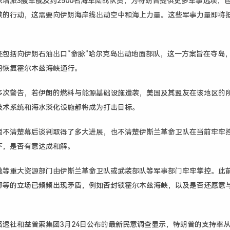
增派3艘军舰及约2500名海军陆战队员，为特朗普提供更多军事选项，
峡的行动，这需要向伊朗海岸线出动空中和海上力量。这些军事力量即将
还包括向伊朗石油出口“命脉”哈尔克岛出动地面部队，这一方案旨在夺岛
朗恢复霍尔木兹海峡通行。
多次警告，若伊朗的燃料与能源基础设施遭袭，美国及其盟友在该地区的
技术系统和海水淡化设施都将成为打击目标。
尚不清楚幕后谈判取得了多大进展，也不清楚伊斯兰革命卫队在当前牢牢
下，是否有意达成和解。
融等重大资源部门由伊斯兰革命卫队或武装部队等军事部门牢牢掌控。此
部等的立场已频频出现矛盾，例如否封锁霍尔木兹海峡，以及是否还愿意
路透社和益普索集团3月24日公布的最新民意调查显示，特朗普的支持率