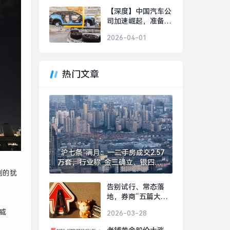
美好事物|界面新闻 ·
【深度】中国汽车公
时尚
司加速崛起，准备好
迎接下一个“现代”或
2026-04-01
“丰田”了吗？|界面新
闻 · 汽车
热门文章
“沪七条”满月：一二手房成交2.57
万套，行业称“金三确立、银四可
期”|界面新闻 · 地产
列的犹
告别试行、常态落
地，券商“五篇大文
章”专项评价指标迎
威
2026-03-28
优化|界面新闻