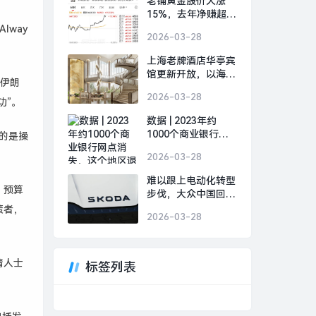
老铺黄金股价大涨
15%，去年净赚超
48亿元|界面新闻
lway
2026-03-28
上海老牌酒店华亭宾
馆更新开放，以海派
，伊朗
文化连接城市记忆|
2026-03-28
界面新闻 · 旅行
功”。
数据 | 2023年约
1000个商业银行网
的是操
点消失，这个地区退
2026-03-28
出数量最多|界面新
闻
难以跟上电动化转型
、预算
步伐，大众中国回应
斯柯达退出中国市
策者，
2026-03-28
场|界面新闻 · 汽车
情人士
标签列表