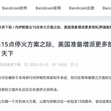
Bandicam软件
Bandicam官网
Bandicam注册
Ban
录屏下载
/
向伊朗提出15点停火方案之际，美国准备增派更多部队|界面新闻 ·
15点停火方案之际，美国准备增派更多部
 天下
班迪录屏下载
2026-04-01
14243
0
方讨论最快于本周举行对伊朗的高层和平会谈，但仍在等待德黑兰方面回
基斯坦三国外长近日正在美伊之间传话。
出为期一个月的停火方案，以便与伊朗讨论一份包含15项条件、旨在结束