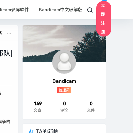
立
dicam录屏软件
Bandicam中文破解版
即
注
册
 天下
队|
Bandicam
管理员
应。
149
0
0
文章
评论
文件
战争的
TA的新帖