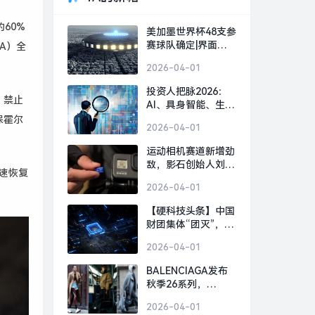
60%
美加墨世界杯48支参
赛球队确定|界面新
A）全
闻 · 快讯
2026-04-01
投资人把脉2026：
，禁止
AI、具身智能、生物
制造，或出现百亿美
保霍尔
2026-04-01
金超级独角兽 | 界面
预言家⑥|界面新闻 ·
运动相机赛道新增劲
科技
敌，影石创始人刘靖
速恢复
康怒斥对手“断指计
2026-04-01
划”恶意挖人|界面新
闻 · 科技
【硬科技头条】中国
财团集体“团灭”，英
国芯片 FTDI 跨国并
2026-04-01
购何以崩盘？|界面
新闻
BALENCIAGA发布
秋季26系列，
GOLDEN GOOSE北
2026-04-01
京旗舰店启幕｜是日