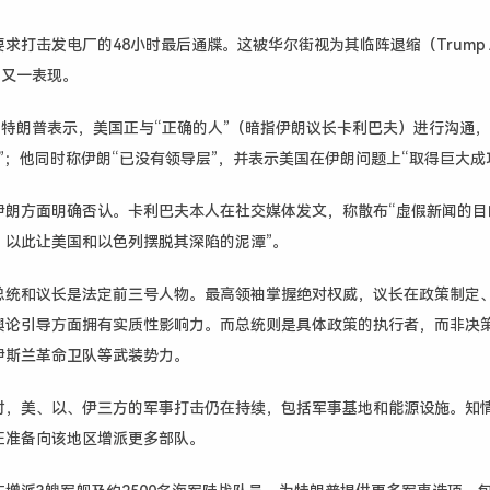
求打击发电厂的48小时最后通牒。这被华尔街视为其临阵退缩（Trump A
t）的又一表现。
，特朗普表示，美国正与“正确的人”（暗指伊朗议长卡利巴夫）进行沟通
”；他同时称伊朗“已没有领导层”，并表示美国在伊朗问题上“取得巨大成
伊朗方面明确否认。卡利巴夫本人在社交媒体发文，称散布“虚假新闻的目
，以此让美国和以色列摆脱其深陷的泥潭”。
总统和议长是法定前三号人物。最高领袖掌握绝对权威，议长在政策制定
舆论引导方面拥有实质性影响力。而总统则是具体政策的执行者，而非决
伊斯兰革命卫队等武装势力。
时，
美、以、伊三方的军事打击仍在持续，包括军事基地和能源设施。知
正准备向该地区增派更多部队。