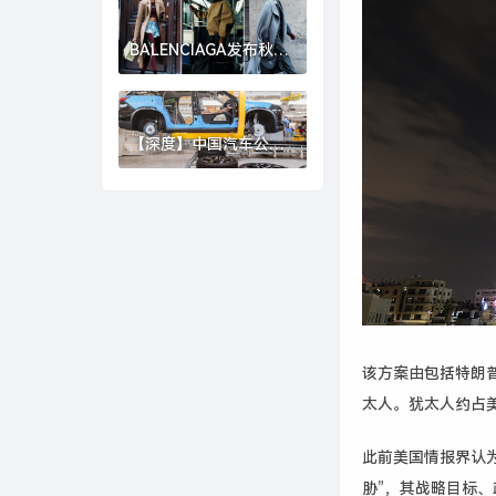
崩盘？|界面新闻
BALENCIAGA发布秋季
26系列，GOLDEN
GOOSE北京旗舰店启幕
｜是日美好事物|界面新
闻 · 时尚
【深度】中国汽车公司
加速崛起，准备好迎接
下一个“现代”或“丰田”
了吗？|界面新闻 · 汽车
该方案由包括特朗
太人。
犹太人
约占
此前美国情报界认
胁”，其战略目标