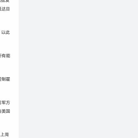
包括发
抵达目
，以此
所有能
控制霍
前军方
与美国
从上周