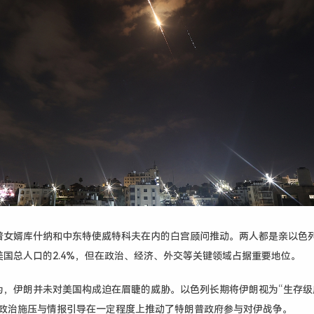
普女婿库什纳和中东特使威特科夫在内的白宫顾问推动。两人都是亲以色
美国
总人口的2.4%，但在政治、经济、外交等关键领域占据重要地位。
为，伊朗并未对美国构成迫在眉睫的威胁。以色列长期将伊朗视为“生存级
、政治施压与情报引导在一定程度上推动了特朗普政府参与对伊战争。