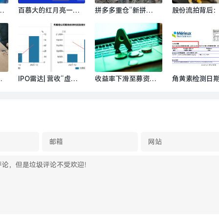
A
百慕大的红月亮——
拼多多重仓“新拼
股份流拍背后
制
日记五则|界面新闻 ·
姆”：首期150亿押注
食品15亿关联
金
旅行
一个中国版Costco|界
去何从？谁会接
预言
面新闻
界面新闻 · 证
技
赌
IPO雷达| 营收“虚
收益率下滑至募资不
角黄素检测日期
|
胖”、依赖中石化，昌
足，银行理财产品发
27年”，黄天
德科技闯关北交所遇
行频失败|界面新闻
系机构标注错误
考|界面新闻 · 证券
新闻