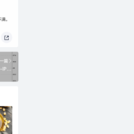
不满。
一篇
哔哩哔哩:凤凰天机六免费资料大全-IPO雷达| 毛利率下降，海昌智能资金周转承压|界面新闻 · 证券