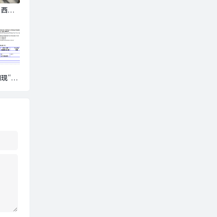
：西王
存款何
盘？|
券
现“20
鹅致歉：
|界面