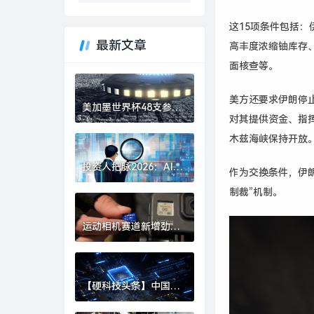
这15项条件包括：
最新文章
高丰度浓缩铀库存
面核查等。
美方还要求伊朗停
美加墨世界杯48支参赛
对其提供资金、指
球队确定|界面新闻 · 快
讯
木兹海峡保持开放
投资人把脉2026：AI、
作为交换条件，伊
具身智能、生物制造，
制裁”机制。
或出现百亿美金超级独
角兽 | 界面预言家⑥|界
面新闻 · 科技
运动相机赛道新增劲
敌，影石创始人刘靖康
怒斥对手“断指计划”恶
意挖人|界面新闻 · 科技
【硬科技头条】中国财
团集体“团灭”，英国芯
片 FTDI 跨国并购何以