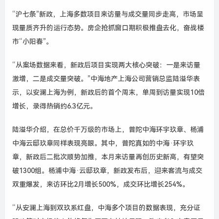
“沪七条”新政，上海多数项目来访量与成交量同步走高，市场呈
现量质齐升的运行态势。房企抢抓窗口期积极推盘去化，奋战楼
市“小阳春”。
“从案场数据来看，新政后项目实现两大核心突破：一是来访量
激增，二是成交量突破。”中海地产上海公司营销总监陆溢华表
示，以安澜上海为例，新政后的首个周末，单周到访量实现10倍
增长，录得热销约6.3亿元。
陆溢华介绍，在总价千万级的市场上，普陀中海环宇玖章、杨浦
中海云邸玖章同样表现亮眼。其中，普陀真如的中海·环宇玖
章，新政后二批次顺势加推，本月来访量再创历史新高，有望突
破1300组。杨浦中海·云邸玖章，新政发布后，迎来客流与成交
双重爆发，来访环比2月增长500%，成交环比增长254%。
“从安澜上海到双玖系红盘，中海多个项目的数据表现，充分证