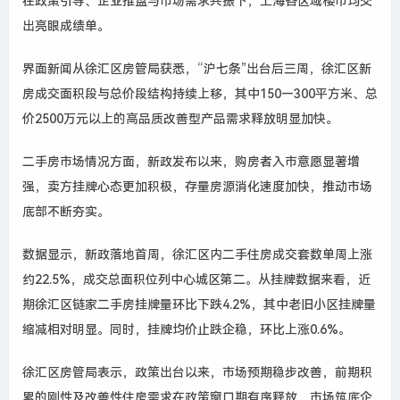
在政策引导、企业推盘与市场需求共振下，上海各区域楼市均交
出亮眼成绩单。
界面新闻从徐汇区房管局获悉，“沪七条”出台后三周，徐汇区新
房成交面积段与总价段结构持续上移，其中150—300平方米、总
价2500万元以上的高品质改善型产品需求释放明显加快。
二手房市场情况方面，新政发布以来，购房者入市意愿显著增
强，卖方挂牌心态更加积极，存量房源消化速度加快，推动市场
底部不断夯实。
数据显示，新政落地首周，徐汇区内二手住房成交套数单周上涨
约22.5%，成交总面积位列中心城区第二。从挂牌数据来看，近
期徐汇区链家二手房挂牌量环比下跌4.2%，其中老旧小区挂牌量
缩减相对明显。同时，挂牌均价止跌企稳，环比上涨0.6%。
徐汇区房管局表示，政策出台以来，市场预期稳步改善，前期积
累的刚性及改善性住房需求在政策窗口期有序释放，市场筑底企