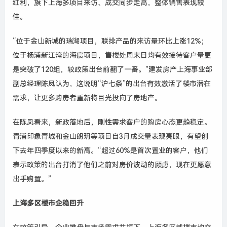
红利，旗下上海多项目来访、成交同步走高，整体销售表现较
佳。
“位于金山新城的瑞湖项目，联排产品的来访量环比上涨12%；
位于杨浦新江湾的海宸项目，售楼处周末日均有效接待客户量更
是突破了120组，较政策出台前翻了一番。”建发房产上海事业部
副总经理陈凤认为，这说明“沪七条”的出台有效激活了楼市潜在
需求，让更多购房者重新将目光投向了房地产。
在陈凤看来，新政落地后，刚性需求客户的购房心态更趋稳定。
青浦印象青城和金山朗玥等项目自3月成交量表现亮眼，有望创
下去年四季度以来的新高。“超过60%是首次置业的客户，他们
表示政策的出台打消了他们之前对房价波动的顾虑，现在更愿意
出手购置。”
上海多区楼市企稳回升