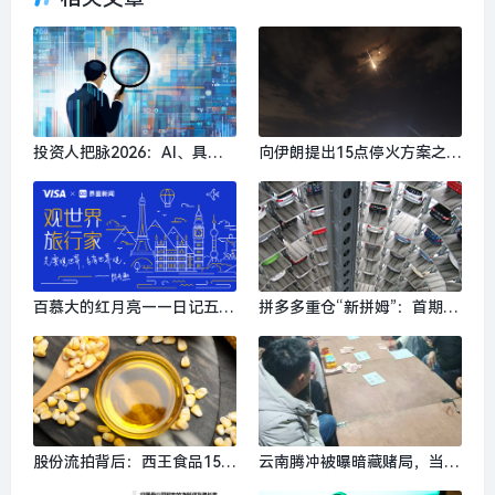
投资人把脉2026：AI、具身
向伊朗提出15点停火方案之
智能、生物制造，或出现百亿
际，美国准备增派更多部队|
美金超级独角兽 | 界面预言家
界面新闻 · 天下
⑥|界面新闻 · 科技
百慕大的红月亮——日记五
拼多多重仓“新拼姆”：首期15
则|界面新闻 · 旅行
0亿押注一个中国版Costco|
界面新闻
股份流拍背后：西王食品15亿
云南腾冲被曝暗藏赌局，当地
关联存款何去何从？谁会接
抓获十余人|界面新闻 · 中国