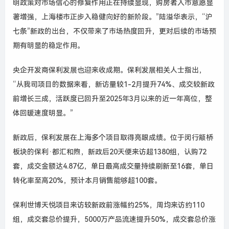
明政策对市场信心的修复作用正在持续显现，购房者入市意愿显
著增强，上海楼市正步入稳健向好的新阶段。”陆溢华表示，“沪
七条”新政的出台，不仅带来了市场热度回升，更对后续的市场预
期有明显的稳定作用。
央企开发商保利发展也迎来收成期。保利发展相关人士指出，
“从我司项目的数据来看，新访量较1-2月提升74%、成交较新政
前增长三成，活跃度已回升至2025年3月以来的近一年高位，整
体回暖速度明显。”
新政后，保利发展在上海多个项目取得亮眼成绩。位于闵行颛桥
板块的保利·都汇和煦，新政后20天便来访超1380组，认购72
套，成交金额达4.87亿，单日最高成交量持续刷新至16套，单日
转化率至高20%，预计本月销售能够超100套。
保利世博天悦项目来访较新政前涨幅约25%，周均来访约110
组，成交套总价提升，5000万产品流速提升50%，成交套总价涨