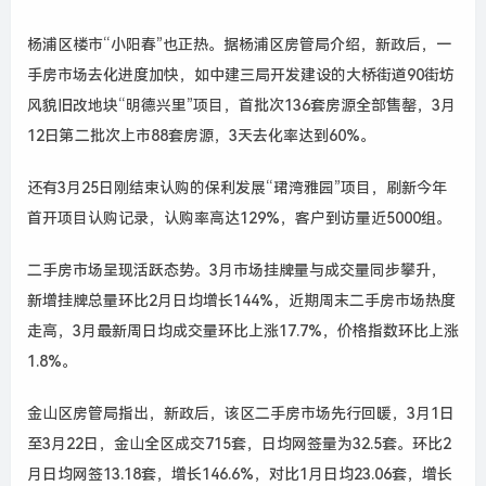
杨浦区楼市“小阳春”也正热。据杨浦区房管局介绍，新政后，一
手房市场去化进度加快，如中建三局开发建设的大桥街道90街坊
风貌旧改地块“明德兴里”项目，首批次136套房源全部售罄，3月
12日第二批次上市88套房源，3天去化率达到60%。
还有3月25日刚结束认购的保利发展“珺湾雅园”项目，刷新今年
首开项目认购记录，认购率高达129%，客户到访量近5000组。
二手房市场呈现活跃态势。3月市场挂牌量与成交量同步攀升，
新增挂牌总量环比2月日均增长144%，近期周末二手房市场热度
走高，3月最新周日均成交量环比上涨17.7%，价格指数环比上涨
1.8%。
金山区房管局指出，新政后，该区二手房市场先行回暖，3月1日
至3月22日，金山全区成交715套，日均网签量为32.5套。环比2
月日均网签13.18套，增长146.6%，对比1月日均23.06套，增长