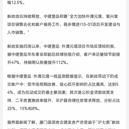
幅12.5%。
新政效应持续释放，中建壹品称要“全力加快外滩元境、复兴里
项目销售去化和客户服务工作，稳步推进I10-01项目开发建设与
入市销售。”
新政实施四周以来，中建壹品·外滩元境项目市场反馈较积极，
据中建壹品华东事业部副总经理张锟介绍，客户来访量较节前提
升47%，持销期认购量提升112%。
根据中建壹品·外滩元境一线监测数据显示，在新政带动下的成
交客户中：受市场预期改善、信心回升影响的占比最高，达到5
4%，成为拉动成交的最主要因素；其次是公积金贷款政策支
持、二手房置换效率提升、非沪籍合理住房需求释放，分别占比
23%、15%和8%。
据界面新闻了解，厦门国资房企建发房产亦受益于“沪七条”新政