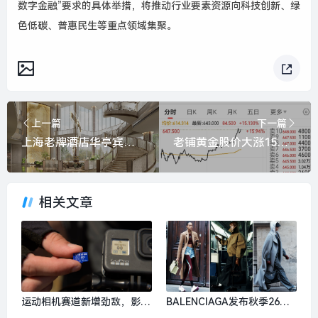
数字金融”要求的具体举措，将推动行业要素资源向科技创新、绿
色低碳、普惠民生等重点领域集聚。
上一篇
下一篇
上海老牌酒店华亭宾馆更新开放，以海派文化连接城市记忆|界面新闻 · 旅行
老铺黄金股价大涨15%，去年净赚超48亿元|界面新闻
相关文章
运动相机赛道新增劲敌，影石
BALENCIAGA发布秋季26系
创始人刘靖康怒斥对手“断指
列，Golden Goose北京旗舰