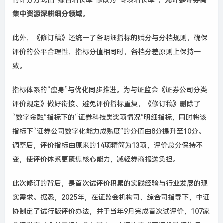
的计分方式由“综合增长率”修改为“专项增长率”，
允许参评券商
集中资源深耕细分领域
。
此外，《修订稿》还统一了各明细指标的赋分与分档规则，确保
评价的公平合理性，指标分值相同时，各档分差原则上保持一
致。
指标体系的“瘦身”与优化同步推进。为与证监会《证券公司分类
评价规定》做好衔接、避免评价指标重复，《修订稿》删除了
“数字金融”指标下的“证券科技类奖项情况”明细指标，同时将该
指标下“证券公司数字化能力成熟度”的分值由8分提升至10分。
调整后，评价指标由原来的14项精简为13项，评价总分保持不
变，使评价体系更聚焦核心能力，减轻券商报送负担。
此次修订的背后，是首次试评价积累的实践经验与行业发展的现
实需求。据悉，2025年，在证监会机构司、综合司指导下，中证
协制定了试行版评价办法，并于当年9月完成首次试评价，107家