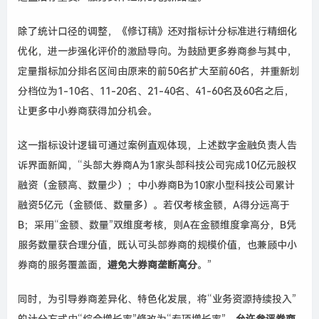
除了统计口径的调整，《修订稿》还对指标计分标准进行精细化
优化，进一步强化评价的激励导向。为鼓励更多券商参与其中，
定量指标加分排名区间由原来的前50名扩大至前60名，并重新划
分档位为1-10名、11-20名、21-40名、41-60名及60名之后，
让更多中小券商获得加分机会。
这一指标设计逻辑可通过案例直观体现，上述数字金融负责人告
诉界面新闻，“头部大券商A为1家头部科技公司完成10亿元股权
融资（金额高、数量少）；中小券商B为10家小型科技公司累计
融资5亿元（金额低、数量多）。若仅考核金额，A得分远高于
B；采用“金额、数量”双维度考核，则A在金额维度拿高分，B凭
服务数量获合理分值，既认可头部券商的规模价值，也兼顾中小
券商的服务覆盖面，
避免大券商垄断高分
。”
同时，为引导券商差异化、特色化发展，将“业务资源持续投入”