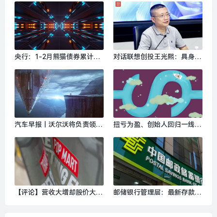
计划”恶意挖人|界面新闻 · 科
店启幕｜是日美好事物|界面
技
新闻 · 时尚
央行：1-2月熊猫债券累计发
对话联想创投王光熙：具身智
行504.4亿元，新增4家境外机
能行业估值有泡沫，需要一两
构进入银行间债券市场|界面
年消化|界面新闻 · 科技
新闻 · 快讯
汽车早报｜沃尔沃将负责领克
扭亏为盈、创始人回归一线，
欧洲业务营运事宜 东风资管
连连数字聚焦中企出海与AI原
拟增持岚图汽车H股|界面新闻
生战略|界面新闻
· 汽车
【评论】营收大增却股价大
邮储银行管理层：最新存款付
跌，泡泡玛特还需继续证明自
息率已降至1%左右，一季度
己|界面新闻
信贷同比多增超千亿|界面新