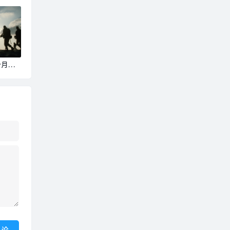
股东火
科技赴
故事|
券
个月，
界面新