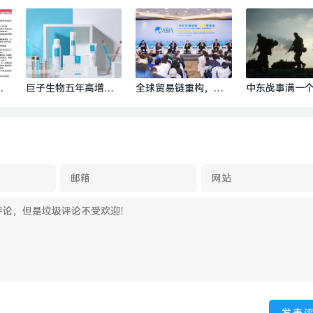
新
年投资收益率亮眼，2
“养龙虾”，首阶段先
目进展缓慢、
026年布局主线敲定|
抓安全性|界面新闻
速套现，绿联
界面新闻
港股欲续写出海
界面新闻 · 证
建
巨子生物五年高增
全球贸易链重构，多
中东战事满一
6
长，停了|界面新闻 ·
边主义是应对不确定
美国进退两难|
新
时尚
性的唯一出路 | 博鳌亚
闻 · 天下
洲论坛|界面新闻