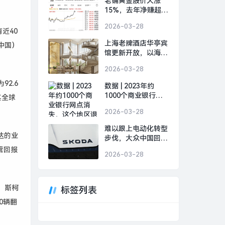
老铺黄金股价大涨
15%，去年净赚超
48亿元|界面新闻
2026-03-28
有近
40
上海老牌酒店华亭宾
中国）
馆更新开放，以海派
文化连接城市记忆|
2026-03-28
界面新闻 · 旅行
为
92.6
数据 | 2023年约
1000个商业银行网
其全球
点消失，这个地区退
2026-03-28
出数量最多|界面新
闻
难以跟上电动化转型
达的业
步伐，大众中国回应
斯柯达退出中国市
营回报
2026-03-28
场|界面新闻 · 汽车
，斯柯
标签列表
0
辆翻