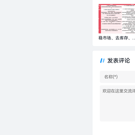
DP增长5.2%|界面
闻
稳市场、去库存、
好房，两会定调202
年房地产走向|界面
闻 · 地产
发表评论