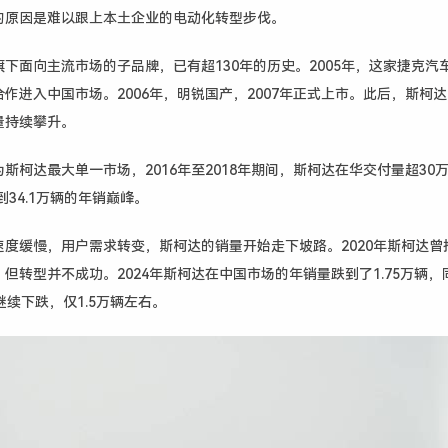
的原因是难以跟上本土企业的电动化转型步伐。
旗下面向主流市场的子品牌，已有超
130
年的历史。
2005
年，这家捷克汽
合作进入中国市场。
2006
年，明锐国产，
2007
年正式上市。此后，斯柯达
量持续攀升。
为斯柯达最大单一市场，
2016
年至
2018
年期间，斯柯达在华交付量超
30
到
34.1
万辆的年销巅峰。
速度缓慢，用户需求转变，斯柯达的销量开始走下坡路。
2020
年斯柯达曾
，但转型并不成功。
2024
年斯柯达在中国市场的年销量跌到了
1.75
万辆，
继续下跌，仅
1.5
万辆左右。