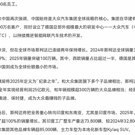
00
名员工。
众中国再次强调，中国始终是大众汽车集团全球战略的核心。集团在华建
00
万名客户，同时设立了德国总部外规模最大的研发中心——大众汽车（
TC
），以持续推进智能网联汽车技术的开发。
惨淡，但在全球市场斯柯达已连续两年保持增长。
2024
年斯柯达全球销量
.9%
；
2025
年销量突破
100
万辆。其中，西欧销量占比超过一半，德国是
中国则成为全球份额最小的市场。
理层将
2025
年定义为
“
纪录之年
”
。和大众集团旗下多个子品牌相比，斯柯
全年实现经营利润
25
亿欧元，和年销规模超
300
万辆的大众品牌相当；经
奥迪、保时捷，成为大众最赚钱的子品牌。
场后，斯柯达将把业务重心转向印度和东南亚，尤其是印度市场。
2025
年
了超
100%
的销量增长。其印度工厂整车产量达
73,800
辆，较
2024
年
32,80
众集团其他品牌车辆超
85,000
辆，主力车型为本地化新车型
Kylaq SUV
。