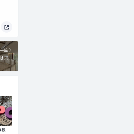
一篇
上海老牌酒店华亭宾馆更新开放，以海派文化连接城市记忆|界面新闻 · 旅行
股募投项