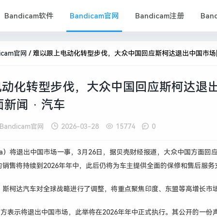
Bandicam软件
Bandicam官网
Bandicam注册
Ban
dicam官网
/
难以跟上电动化转型步伐，大众中国回应斯柯达退出中国市场|界面新闻 · 
电动化转型步伐，大众中国回应斯柯达退
新闻 · 汽车
Bandicam官网
2026-03-28
15774
0
a
）将退出中国市场一事，
3
月
26
日，据贝壳财经报道，大众中国方面回
的销售将持续到
2026
年年中，此后仍将为车主提供全面的保修和售后服务
，斯柯达汽车对全球战略进行了调整，将重点聚焦印度、东盟等高增长市
官方表示将退出中国市场，此举将在
2026
年年中正式执行。其公开的一份