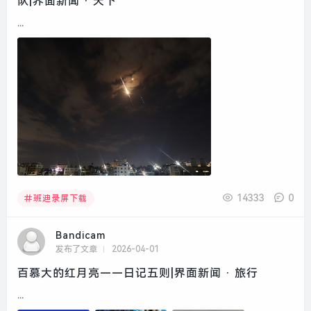
队|界面新闻 · 天下
...
14333
0
班迪录屏下载
Bandicam
发布了文章
2026-04-01
百慕大的红月亮——日记五则|界面新闻 · 旅行
...