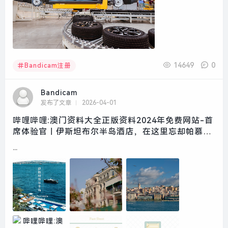
14649
0
Bandicam注册
Bandicam
发布了文章
2026-04-01
哔哩哔哩:澳门资料大全正版资料2024年免费网站-首
席体验官｜伊斯坦布尔半岛酒店，在这里忘却帕慕克
的呼愁|界面新闻 · 旅行
...