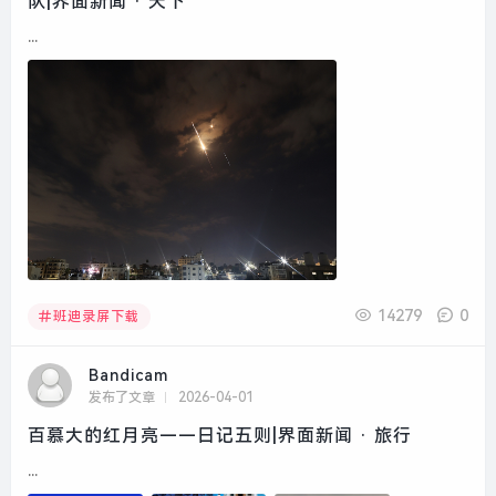
队|界面新闻 · 天下
...
14279
0
班迪录屏下载
Bandicam
发布了文章
2026-04-01
百慕大的红月亮——日记五则|界面新闻 · 旅行
...