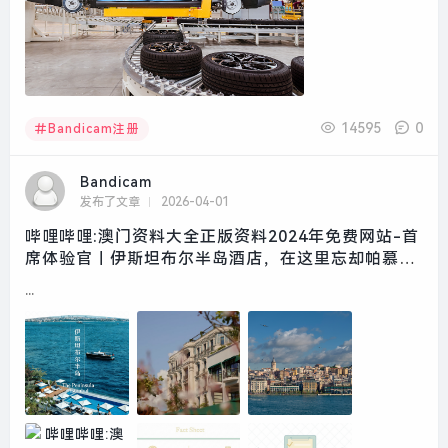
14595
0
Bandicam注册
Bandicam
发布了文章
2026-04-01
哔哩哔哩:澳门资料大全正版资料2024年免费网站-首
席体验官｜伊斯坦布尔半岛酒店，在这里忘却帕慕克
的呼愁|界面新闻 · 旅行
...