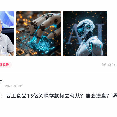
7313
文破解版
am
2026-03-31
：西王食品15亿关联存款何去何从？谁会接盘？|