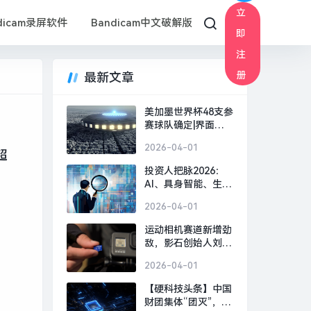
立
dicam录屏软件
Bandicam中文破解版
即
注
册
最新文章
美加墨世界杯48支参
赛球队确定|界面新
闻 · 快讯
2026-04-01
超
投资人把脉2026：
AI、具身智能、生物
制造，或出现百亿美
2026-04-01
金超级独角兽 | 界面
预言家⑥|界面新闻 ·
运动相机赛道新增劲
科技
敌，影石创始人刘靖
康怒斥对手“断指计
2026-04-01
划”恶意挖人|界面新
闻 · 科技
【硬科技头条】中国
财团集体“团灭”，英