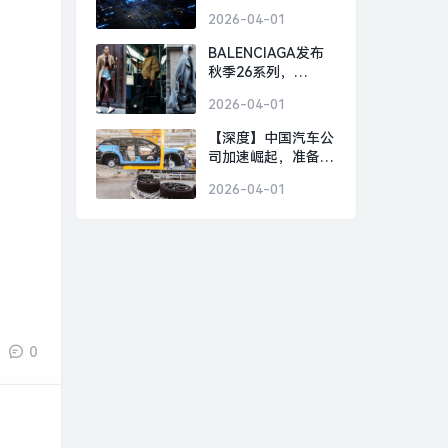
国芯片 FTDI 跨国并
2026-04-01
购何以崩盘？|界面
新闻
BALENCIAGA发布
秋季26系列，
GOLDEN GOOSE北
2026-04-01
京旗舰店启幕｜是日
美好事物|界面新闻 ·
【深度】中国汽车公
时尚
司加速崛起，准备好
迎接下一个“现代”或
2026-04-01
“丰田”了吗？|界面新
闻 · 汽车
0