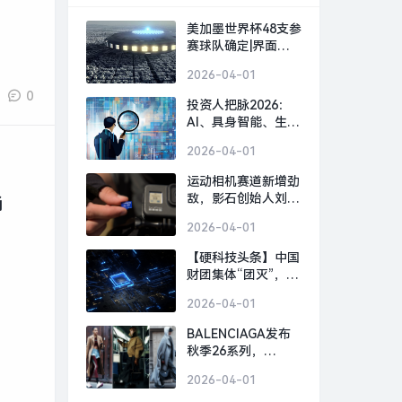
美加墨世界杯48支参
赛球队确定|界面新
闻 · 快讯
2026-04-01
0
投资人把脉2026：
AI、具身智能、生物
制造，或出现百亿美
2026-04-01
金超级独角兽 | 界面
预言家⑥|界面新闻 ·
运动相机赛道新增劲
科技
敌，影石创始人刘靖
尚
康怒斥对手“断指计
2026-04-01
划”恶意挖人|界面新
闻 · 科技
【硬科技头条】中国
财团集体“团灭”，英
国芯片 FTDI 跨国并
2026-04-01
购何以崩盘？|界面
新闻
BALENCIAGA发布
秋季26系列，
GOLDEN GOOSE北
2026-04-01
京旗舰店启幕｜是日