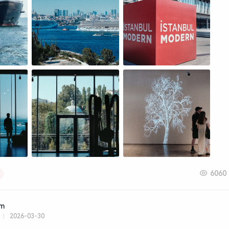
6060
am
2026-03-30