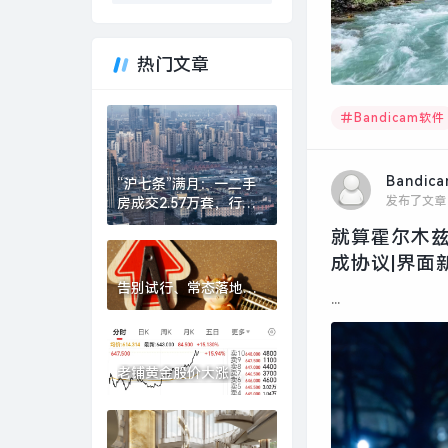
热门文章
Bandicam软件
Bandic
“沪七条”满月：一二手
发布了文章
房成交2.57万套，行业
称“金三确立、银四可
就算霍尔木兹
期”|界面新闻 · 地产
成协议|界面新
告别试行、常态落地，
...
券商“五篇大文章”专项
评价指标迎优化|界面新
闻
老铺黄金股价大涨
15%，去年净赚超48亿
元|界面新闻