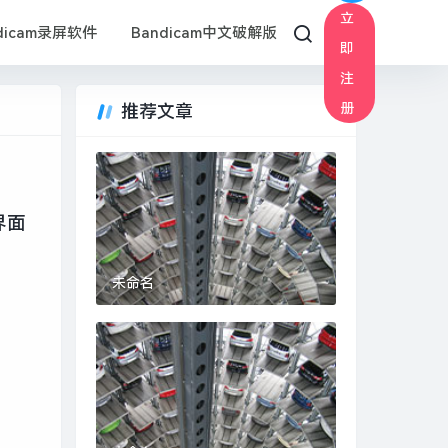
立
dicam录屏软件
Bandicam中文破解版
即
注
册
推荐文章
界面
未命名