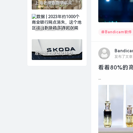
上海老牌酒店华亭宾馆
更新开放，以海派文化
连接城市记忆|界面新闻
· 旅行
数据 | 2023年约1000个
Bandicam软件
商业银行网点消失，这
个地区退出数量最多|界
面新闻
Bandic
难以跟上电动化转型步
发布了文章
伐，大众中国回应斯柯
达退出中国市场|界面新
看着80%的
闻 · 汽车
...