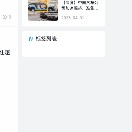
美好事物|界面新闻 ·
【深度】中国汽车公
时尚
司加速崛起，准备好
迎接下一个“现代”或
0
2026-04-01
“丰田”了吗？|界面新
闻 · 汽车
标签列表
准超